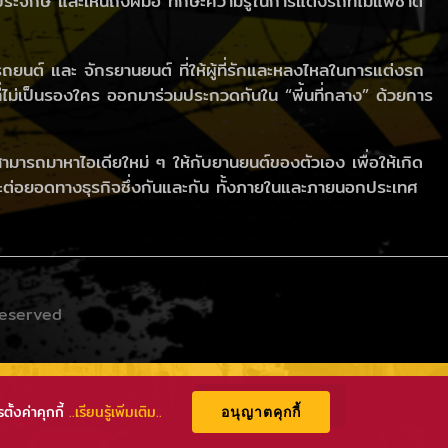
ะจักษ์ และเห็นถึงฝีมือ ทักษะความรู้ในการแต่งรถที่ไม่แพ้ชาติ
ถยนต์ และ จักรยานยนต์ ที่ให้ผู้ที่รักและหลงไหลในการแต่งรถ
ี่ไม่เป็นรองใคร ออกมาร่วมประกวดกันใน “พี้นที่กลาง” ด้วยการ
สามารถมาหาไอเดียใหม่ ๆ ให้กับยานยนต์ของตัวเอง เพื่อให้เกิด
ละต่อยอดทางธุรกิจซึ่งกันและกัน ทั้งภายในและภายนอกประเทศ
Reserved
ADD LINE
ั้งค่าคุกกี้
..เรียนรู้เพิ่มเติม..
อนุญาตคุกกี้