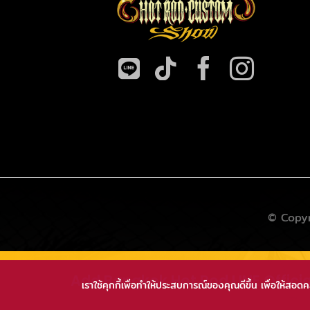
© Copyr
Add Bangkok Hot Rod LINE Offici
เราใช้คุกกี้เพื่อทำให้ประสบการณ์ของคุณดีขึ้น เพื่อให้